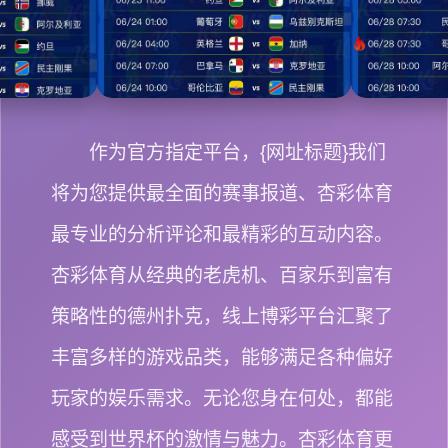
作为官方指定平台，{网址标题}我们
将为您提供最全面的赛事报道、杏彩体育
最专业的分析评论和最精彩的互动内容。
杏彩体育从经典的老虎机、百家乐到富有
策略性的德州扑克，线上博彩平台汇聚了
丰富多样的游戏品类，能够满足各种偏好
玩家的娱乐需求。无论您身在何处，都能
感受到世界杯的激情与魅力。杏彩体育更