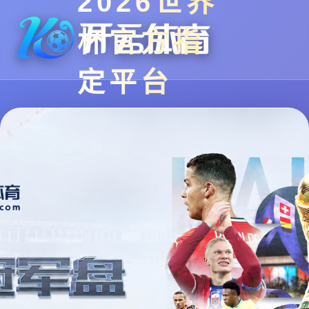
2026世界
杯官方指
定平台