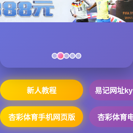
新人教程
易记网址ky6
杏彩体育手机网页版
杏彩体育