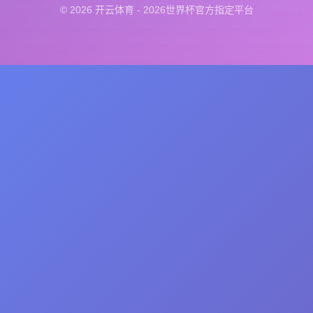
© 2026 开云体育 - 2026世界杯官方指定平台